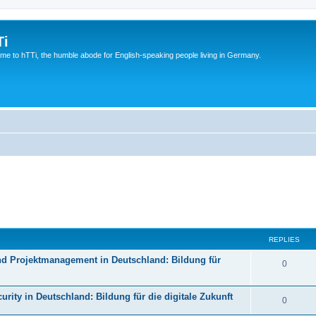
Ti
e to hTTi, the humble abode for English-speaking people living in Germany.
REPLIES
d Projektmanagement in Deutschland: Bildung für
0
rity in Deutschland: Bildung für die digitale Zukunft
0