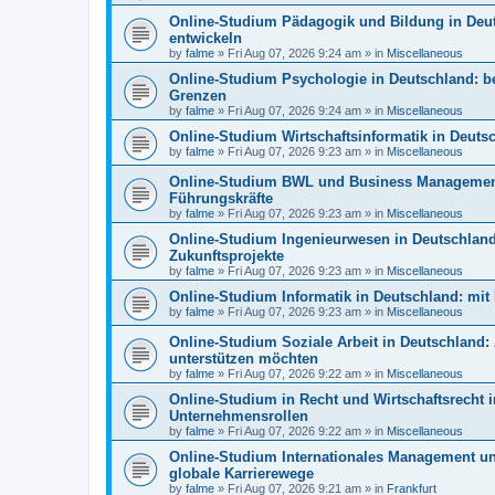
Online-Studium Pädagogik und Bildung in Deu
entwickeln
by
falme
»
Fri Aug 07, 2026 9:24 am
» in
Miscellaneous
Online-Studium Psychologie in Deutschland: bel
Grenzen
by
falme
»
Fri Aug 07, 2026 9:24 am
» in
Miscellaneous
Online-Studium Wirtschaftsinformatik in Deut
by
falme
»
Fri Aug 07, 2026 9:23 am
» in
Miscellaneous
Online-Studium BWL und Business Management i
Führungskräfte
by
falme
»
Fri Aug 07, 2026 9:23 am
» in
Miscellaneous
Online-Studium Ingenieurwesen in Deutschland:
Zukunftsprojekte
by
falme
»
Fri Aug 07, 2026 9:23 am
» in
Miscellaneous
Online-Studium Informatik in Deutschland: mit 
by
falme
»
Fri Aug 07, 2026 9:23 am
» in
Miscellaneous
Online-Studium Soziale Arbeit in Deutschland:
unterstützen möchten
by
falme
»
Fri Aug 07, 2026 9:22 am
» in
Miscellaneous
Online-Studium in Recht und Wirtschaftsrecht in
Unternehmensrollen
by
falme
»
Fri Aug 07, 2026 9:22 am
» in
Miscellaneous
Online-Studium Internationales Management un
globale Karrierewege
by
falme
»
Fri Aug 07, 2026 9:21 am
» in
Frankfurt