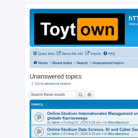
hT
Welcom
Quick links
About this site
Imprint
FAQ
Home
Board index
Search
Unanswered topics
Unanswered topics
Go to advanced search
Search
Advanced search
TOPICS
Online-Studium Internationales Management un
globale Karrierewege
by
falme
»
Fri Aug 07, 2026 9:29 am
» in
Miscellaneous
Online-Studium Data Science, KI und Cyber Secu
by
falme
»
Fri Aug 07, 2026 9:29 am
» in
Miscellaneous