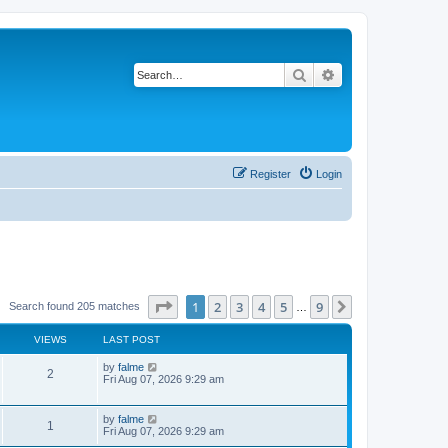
Search
Advanced search
Register
Login
Page
1
of
9
1
2
3
4
5
9
Next
Search found 205 matches
…
VIEWS
LAST POST
by
falme
2
Fri Aug 07, 2026 9:29 am
by
falme
1
Fri Aug 07, 2026 9:29 am