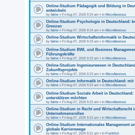
Online-Studium Pädagogik und Bildung in Deu
entwickeln
by
falme
»
Fri Aug 07, 2026 9:24 am
» in
Miscellaneous
Online-Studium Psychologie in Deutschland: bel
Grenzen
by
falme
»
Fri Aug 07, 2026 9:24 am
» in
Miscellaneous
Online-Studium Wirtschaftsinformatik in Deut
by
falme
»
Fri Aug 07, 2026 9:23 am
» in
Miscellaneous
Online-Studium BWL und Business Management i
Führungskräfte
by
falme
»
Fri Aug 07, 2026 9:23 am
» in
Miscellaneous
Online-Studium Ingenieurwesen in Deutschland:
Zukunftsprojekte
by
falme
»
Fri Aug 07, 2026 9:23 am
» in
Miscellaneous
Online-Studium Informatik in Deutschland: mit 
by
falme
»
Fri Aug 07, 2026 9:23 am
» in
Miscellaneous
Online-Studium Soziale Arbeit in Deutschland:
unterstützen möchten
by
falme
»
Fri Aug 07, 2026 9:22 am
» in
Miscellaneous
Online-Studium in Recht und Wirtschaftsrecht in
Unternehmensrollen
by
falme
»
Fri Aug 07, 2026 9:22 am
» in
Miscellaneous
Online-Studium Internationales Management un
globale Karrierewege
by
falme
»
Fri Aug 07, 2026 9:21 am
» in
Frankfurt