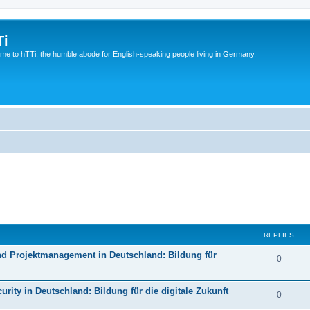
Ti
e to hTTi, the humble abode for English-speaking people living in Germany.
REPLIES
d Projektmanagement in Deutschland: Bildung für
0
rity in Deutschland: Bildung für die digitale Zukunft
0