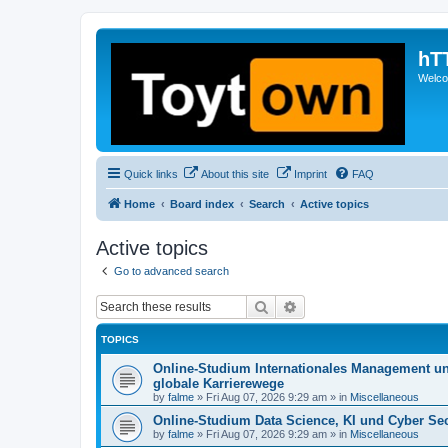
hT
Welcom
Quick links
About this site
Imprint
FAQ
Home
Board index
Search
Active topics
Active topics
Go to advanced search
Search
Advanced search
TOPICS
Online-Studium Internationales Management un
globale Karrierewege
by
falme
»
Fri Aug 07, 2026 9:29 am
» in
Miscellaneous
Online-Studium Data Science, KI und Cyber Secu
by
falme
»
Fri Aug 07, 2026 9:29 am
» in
Miscellaneous