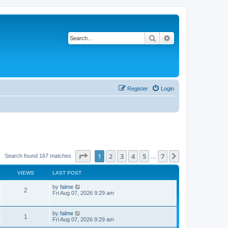
Search
Advanced search
Register
Login
Page
1
of
7
1
2
3
4
5
7
Next
Search found 167 matches
…
VIEWS
LAST POST
by
falme
2
Fri Aug 07, 2026 9:29 am
by
falme
1
Fri Aug 07, 2026 9:29 am